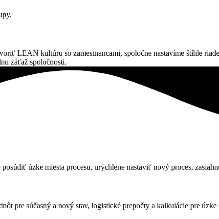
upy.
riť LEAN kultúru so zamestnancami, spoločne nastavíme štíhle riadenie
lnu záťaž spoločnosti.
 posúdiť úzke miesta procesu, urýchlene nastaviť nový proces, zasiahnu
hodnôt pre súčasný a nový stav, logistické prepočty a kalkulácie pre úzk